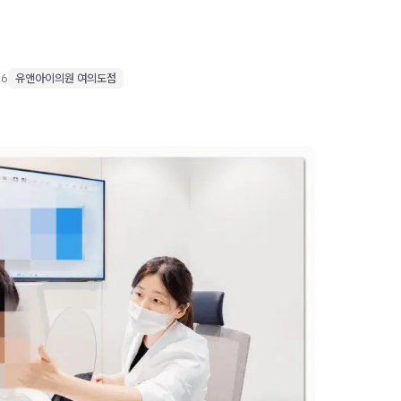
26
유앤아이의원 여의도점