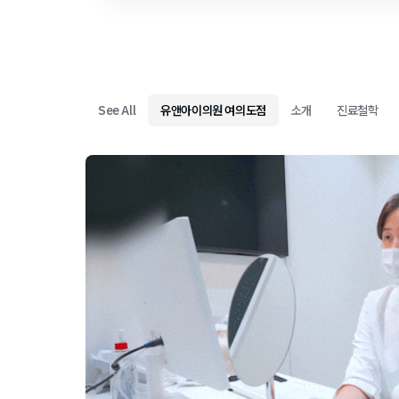
See All
유앤아이의원 여의도점
소개
진료철학