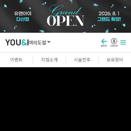
여의도점
SEOUL
이벤트
지점소개
시술전후
보유장비
강남점
선릉점
잠실점
왕십리점
명동점
홍대신촌점
영등포점
마곡점
건대점
구로점
여의도점
천호점
목동점
창동점
GYEONGGI / INCHEON