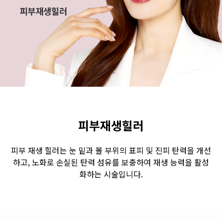
수원점
판교점
광교점
광명점
산본점
부천점
일산점
다산점
김포점
인천검단점
동탄점
평택점
안양점
부평점
안산점
의정부점
시흥배곧점
분당미금점
과천점
하남미사점
화성봉담점
경기광주점
피부재생힐러
CHUNGCHEONG-DO
피부 재생 힐러는 눈 밑과 볼 부위의 표피 및 진피 탄력을 개선
하고, 노화로 손실된 탄력 섬유를 보충하여 재생 능력을 활성
천안점
대전점
화하는 시술입니다.
JEOLLA-DO
광주점
목포점