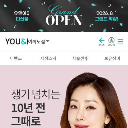
여의도점
SEOUL
이벤트
지점소개
시술전후
보유장비
강남점
선릉점
잠실점
왕십리점
명동점
홍대신촌점
영등포점
마곡점
건대점
구로점
여의도점
천호점
목동점
창동점
GYEONGGI / INCHEON