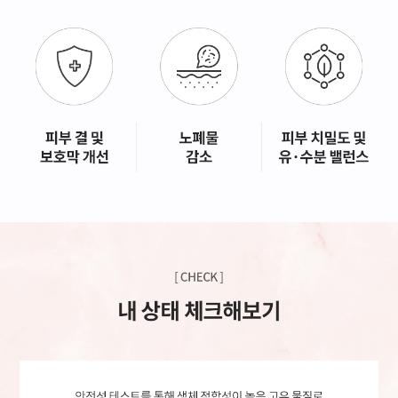
GYEONGSANG-DO
대구점
부산점
창원점