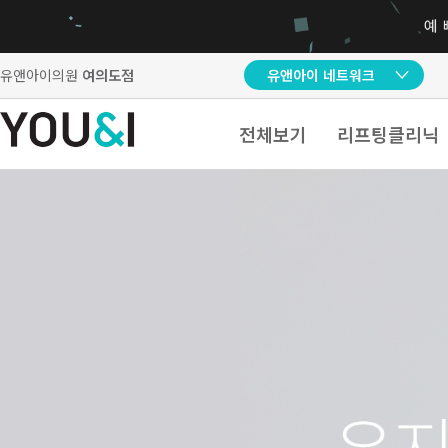
유앤아이의원
여의도점
유앤아이 네트워크
전체보기
리프팅클리닉