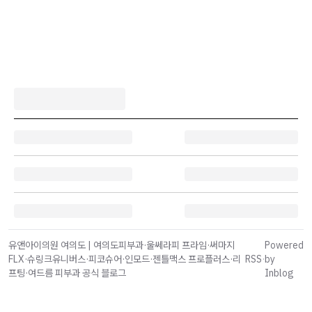
유앤아이의원 여의도 | 여의도피부과·울쎄라피 프라임·써마지
Powered
FLX·슈링크유니버스·피코슈어·인모드·젠틀맥스 프로플러스·리
RSS
·
by
프팅·여드름 피부과 공식 블로그
Inblog