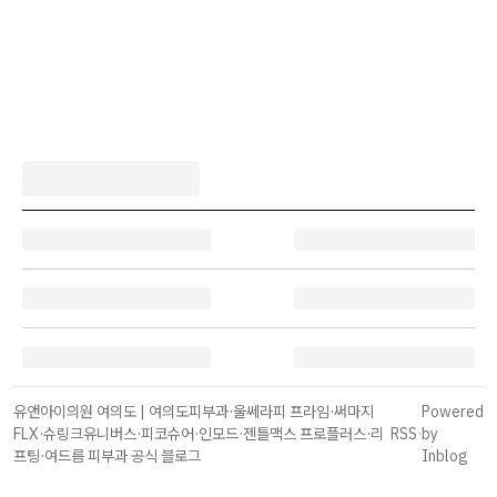
유앤아이의원 여의도 | 여의도피부과·울쎄라피 프라임·써마지
Powered
FLX·슈링크유니버스·피코슈어·인모드·젠틀맥스 프로플러스·리
RSS
·
by
프팅·여드름 피부과 공식 블로그
Inblog