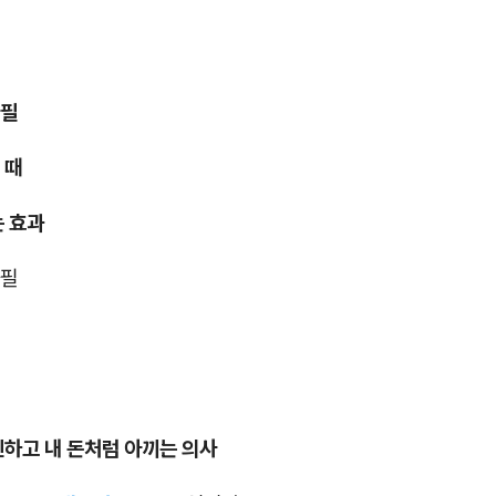
아필
 때
는 효과
아필
민하고 내 돈처럼 아끼는 의사