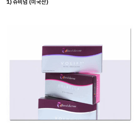
1) 쥬비덤 (미국산)