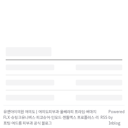
유앤아이의원 여의도 | 여의도피부과·울쎄라피 프라임·써마지
Powered
FLX·슈링크유니버스·피코슈어·인모드·젠틀맥스 프로플러스·리
RSS
·
by
프팅·여드름 피부과 공식 블로그
Inblog